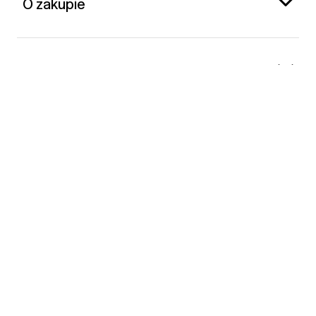
O zakupie
Gap Polska
Kontakt