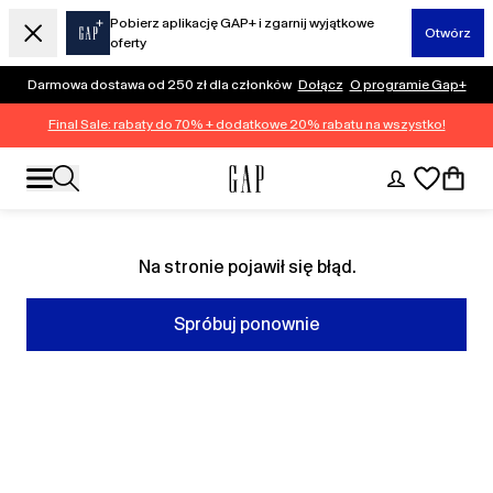
Pobierz aplikację GAP+ i zgarnij wyjątkowe
Otwórz
oferty
Darmowa dostawa od 250 zł dla członków
Dołącz
O programie Gap+
Final Sale: rabaty do 70% + dodatkowe 20% rabatu na wszystko!
Na stronie pojawił się błąd.
Spróbuj ponownie