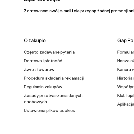
Zostaw nam swój e-mail i nie przegap żadnej promocji an
O zakupie
Gap Po
Często zadawane pytania
Formula
Dostawa i płatność
Nasze s
Zwrot towarów
Kariera 
Procedura składania reklamacji
Historia
Regulamin zakupów
Współpr
Zasady przetwarzania danych
Klub loj
osobowych
Aplikacj
Ustawienia plików cookies