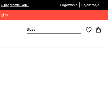
O programie Gap+
Logowanie
Rejestracja
ji 📲