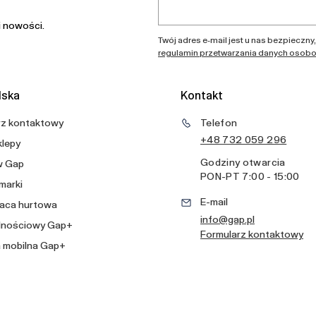
i nowości.
Twój adres e-mail jest u nas bezpieczny
regulamin przetwarzania danych osob
lska
Kontakt
rz kontaktowy
Telefon
+48 732 059 296
klepy
Godziny otwarcia
w Gap
PON
-
PT
7:00 - 15:00
 marki
E-mail
aca hurtowa
info@gap.pl
alnościowy Gap+
Formularz kontaktowy
a mobilna Gap+