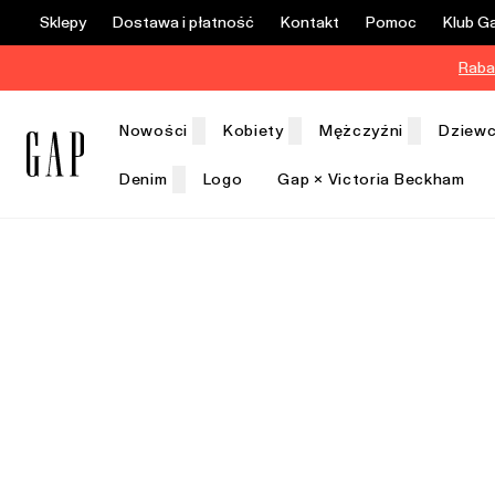
Sklepy
Dostawa i płatność
Kontakt
Pomoc
Klub G
Raba
Nowości
Kobiety
Mężczyźni
Dziewc
Denim
Logo
Gap × Victoria Beckham
Wyprzedaż