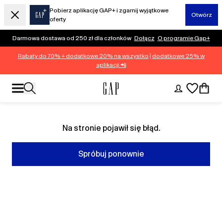
Pobierz aplikację GAP+ i zgarnij wyjątkowe
Otwórz
oferty
Darmowa dostawa od 250 zł dla członków
Dołącz
O programie Gap+
Rabaty do 70% + dodatkowe 20% na wszystko
|
dodatkowe 25% w
aplikacji 📲
Na stronie pojawił się błąd.
Spróbuj ponownie